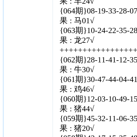
果 : 羊24√
{064期}08-19-33-28-
果 : 马01√
{063期}10-24-22-35-
果 : 龙27√
+++++++++++++++++
{062期}28-11-41-12-
果 : 牛30√
{061期}30-47-44-04-
果 : 鸡46√
{060期}12-03-10-49-
果 : 猪44√
{059期}45-32-11-06-
果 : 猪20√