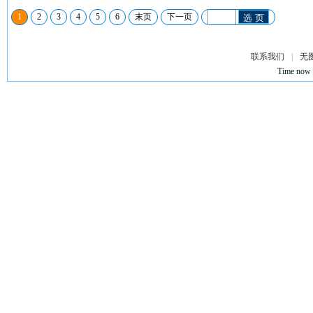
1
2
3
4
5
6
末页
下一页
选 页
联系我们
|
无
Time now 