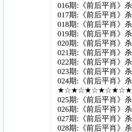
016期:《前后平肖》杀
017期:《前后平肖》杀
018期:《前后平肖》杀
019期:《前后平肖》杀
020期:《前后平肖》杀
021期:《前后平肖》杀
022期:《前后平肖》杀
023期:《前后平肖》杀
024期:《前后平肖》杀
★☆★☆★☆★☆★☆★
025期:《前后平肖》杀
026期:《前后平肖》杀
027期:《前后平肖》杀
028期:《前后平肖》杀