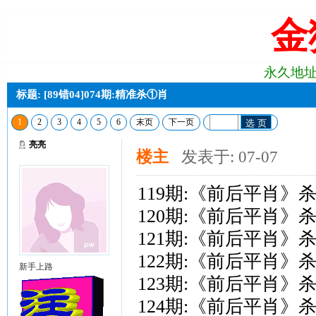
金
永久地址:j2
标题: [89错04]074期:精准杀①肖
1
2
3
4
5
6
末页
下一页
选 页
亮亮
楼主
发表于: 07-07
119期:《前后平肖》杀
120期:《前后平肖》杀
121期:《前后平肖》杀
122期:《前后平肖》杀
新手上路
123期:《前后平肖》杀
124期:《前后平肖》杀