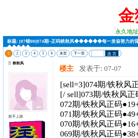
金
永久地址:j2
标题: [07错00]074期~正码铁秋风◆◆◆◆◆◆每一发奋努
◆◆◆◆◆
1
2
3
4
5
6
末页
下一页
选 页
铁秋风
楼主
发表于: 07-07
[sell=3]074期/铁秋风
[/ sell]073期/铁秋风
072期/铁秋风正码●19+0
071期/铁秋风正码●49+
新手上路
070期/铁秋风正码●16+
069期/铁秋风正码●38+