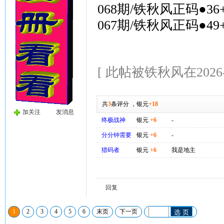
068期/铁秋风正码●36+
067期/铁秋风正码●49+
[ 此帖被铁秋风在2026-0
共
3
条评分
，
银元
+18
加关注
发消息
终极战神
银元
+6
-
分分钟需要
银元
+6
-
猎码者
银元
+6
我是地主
回复
1
2
3
4
5
6
末页
下一页
选 页