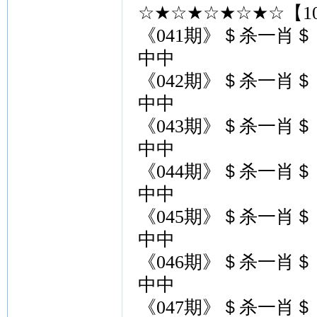
☆★☆★☆★☆★☆【10
《041期》＄杀一肖
中中
《042期》＄杀一肖
中中
《043期》＄杀一肖
中中
《044期》＄杀一肖
中中
《045期》＄杀一肖
中中
《046期》＄杀一肖
中中
《047期》＄杀一肖