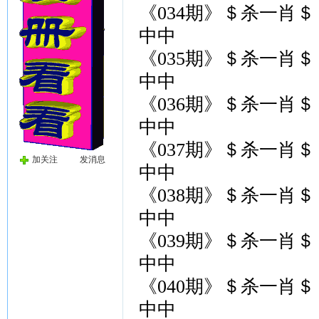
《034期》＄杀一肖
中中
《035期》＄杀一肖
中中
《036期》＄杀一肖
中中
《037期》＄杀一肖
加关注
发消息
中中
《038期》＄杀一肖
中中
《039期》＄杀一肖
中中
《040期》＄杀一肖
中中