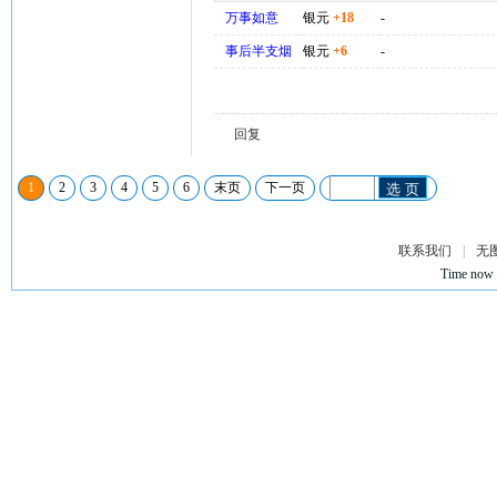
万事如意
银元
+18
-
事后半支烟
银元
+6
-
回复
1
2
3
4
5
6
末页
下一页
选 页
联系我们
|
无
Time now 