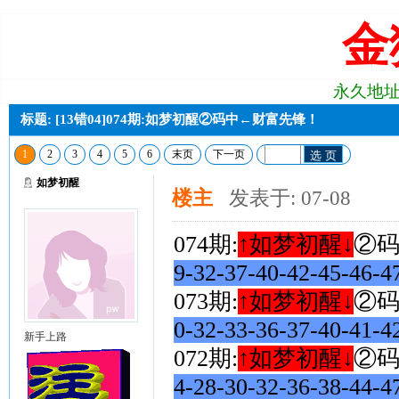
金
永久地址:j2
标题: [13错04]074期:如梦初醒②码中←财富先锋！
1
2
3
4
5
6
末页
下一页
选 页
如梦初醒
楼主
发表于: 07-08
074期:
↑如梦初醒↓
②
9-32-37-40-42-45-46-
073期:
↑如梦初醒↓
②
0-32-33-36-37-40-41-
新手上路
072期:
↑如梦初醒↓
②
4-28-30-32-36-38-44-