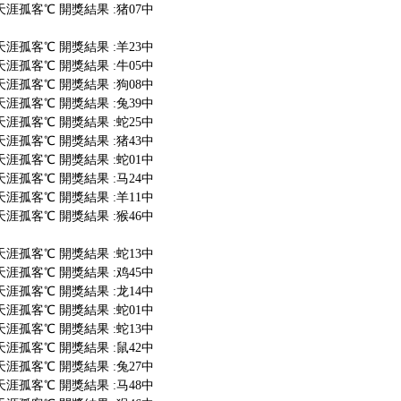
涯孤客℃ 開獎結果 :猪07中
涯孤客℃ 開獎結果 :羊23中
涯孤客℃ 開獎結果 :牛05中
涯孤客℃ 開獎結果 :狗08中
涯孤客℃ 開獎結果 :兔39中
涯孤客℃ 開獎結果 :蛇25中
涯孤客℃ 開獎結果 :猪43中
涯孤客℃ 開獎結果 :蛇01中
涯孤客℃ 開獎結果 :马24中
涯孤客℃ 開獎結果 :羊11中
涯孤客℃ 開獎結果 :猴46中
涯孤客℃ 開獎結果 :蛇13中
涯孤客℃ 開獎結果 :鸡45中
涯孤客℃ 開獎結果 :龙14中
涯孤客℃ 開獎結果 :蛇01中
涯孤客℃ 開獎結果 :蛇13中
涯孤客℃ 開獎結果 :鼠42中
涯孤客℃ 開獎結果 :兔27中
涯孤客℃ 開獎結果 :马48中