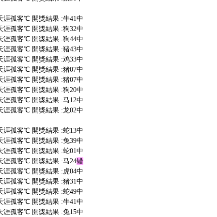
涯孤客℃ 開獎結果 :牛41中
涯孤客℃ 開獎結果 :狗32中
涯孤客℃ 開獎結果 :狗44中
涯孤客℃ 開獎結果 :猪43中
涯孤客℃ 開獎結果 :鸡33中
涯孤客℃ 開獎結果 :猪07中
涯孤客℃ 開獎結果 :猪07中
涯孤客℃ 開獎結果 :狗20中
涯孤客℃ 開獎結果 :马12中
涯孤客℃ 開獎結果 :龙02中
涯孤客℃ 開獎結果 :蛇13中
涯孤客℃ 開獎結果 :兔39中
涯孤客℃ 開獎結果 :蛇01中
涯孤客℃ 開獎結果 :马24
错
涯孤客℃ 開獎結果 :虎04中
涯孤客℃ 開獎結果 :猪31中
涯孤客℃ 開獎結果 :蛇49中
涯孤客℃ 開獎結果 :牛41中
涯孤客℃ 開獎結果 :兔15中