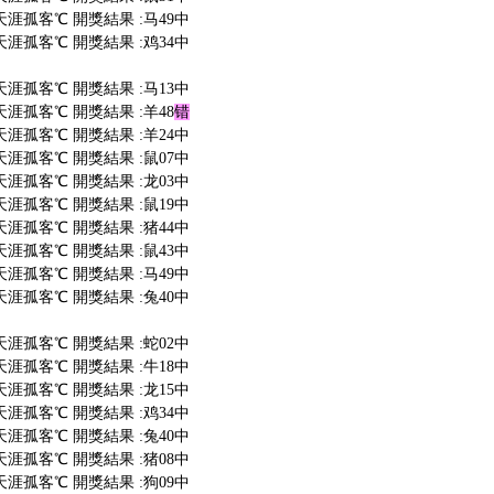
涯孤客℃ 開獎結果 :马49中
涯孤客℃ 開獎結果 :鸡34中
涯孤客℃ 開獎結果 :马13中
涯孤客℃ 開獎結果 :羊48
错
涯孤客℃ 開獎結果 :羊24中
涯孤客℃ 開獎結果 :鼠07中
涯孤客℃ 開獎結果 :龙03中
涯孤客℃ 開獎結果 :鼠19中
涯孤客℃ 開獎結果 :猪44中
涯孤客℃ 開獎結果 :鼠43中
涯孤客℃ 開獎結果 :马49中
涯孤客℃ 開獎結果 :兔40中
涯孤客℃ 開獎結果 :蛇02中
涯孤客℃ 開獎結果 :牛18中
涯孤客℃ 開獎結果 :龙15中
涯孤客℃ 開獎結果 :鸡34中
涯孤客℃ 開獎結果 :兔40中
涯孤客℃ 開獎結果 :猪08中
涯孤客℃ 開獎結果 :狗09中