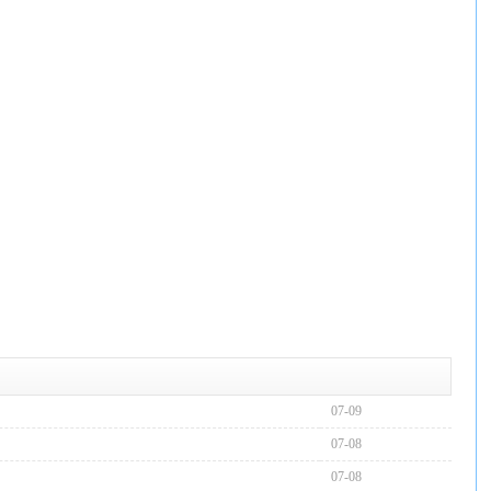
07-09
07-08
07-08