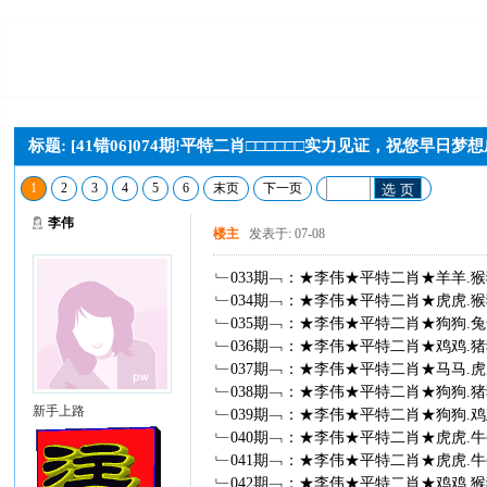
标题: [41错06]074期!平特二肖□□□□□□实力见证，祝您早日梦想
1
2
3
4
5
6
末页
下一页
选 页
李伟
楼主
发表于: 07-08
﹂033期﹁：★李伟★平特二肖★羊羊.猴
﹂034期﹁：★李伟★平特二肖★虎虎.猴
﹂035期﹁：★李伟★平特二肖★狗狗.兔
﹂036期﹁：★李伟★平特二肖★鸡鸡.猪
﹂037期﹁：★李伟★平特二肖★马马.虎
﹂038期﹁：★李伟★平特二肖★狗狗.猪
新手上路
﹂039期﹁：★李伟★平特二肖★狗狗.鸡
﹂040期﹁：★李伟★平特二肖★虎虎.牛
﹂041期﹁：★李伟★平特二肖★虎虎.牛
﹂042期﹁：★李伟★平特二肖★鸡鸡.猴