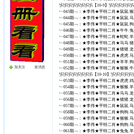
卐卐卐卐卐卐卐卐【10-9】卐卐卐卐卐
﹂043期﹁：★李伟★平特二肖★鼠鼠.猴
﹂044期﹁：★李伟★平特二肖★鼠鼠.马
﹂045期﹁：★李伟★平特二肖★鼠鼠.狗
﹂046期﹁：★李伟★平特二肖★牛牛.兔
﹂047期﹁：★李伟★平特二肖★蛇蛇.羊
﹂048期﹁：★李伟★平特二肖★马马.猪
﹂049期﹁：★李伟★平特二肖★猪猪.龙
﹂050期﹁：★李伟★平特二肖★虎虎.马
﹂051期﹁：★李伟★平特二肖★羊羊.狗
加关注
发消息
﹂052期﹁：★李伟★平特二肖★猴猴.牛
卐卐卐卐卐卐卐卐【10-10】卐卐卐卐卐
﹂053期﹁：★李伟★平特二肖★虎虎.鸡
﹂054期﹁：★李伟★平特二肖★猴猴.羊
﹂055期﹁：★李伟★平特二肖★马马.龙
﹂056期﹁：★李伟★平特二肖★猪猪.龙
﹂057期﹁：★李伟★平特二肖★鼠鼠.马
﹂058期﹁：★李伟★平特二肖★狗狗.马
﹂059期﹁：★李伟★平特二肖★猴猴.马
﹂060期﹁：★李伟★平特二肖★狗狗.马
﹂061期﹁：★李伟★平特二肖★兔兔.羊