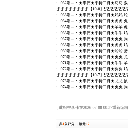
﹂062期﹁：★李伟★平特二肖★马马.猴
卐卐卐卐卐卐卐卐【10-8】卐卐卐卐卐
﹂063期﹁：★李伟★平特二肖★鸡鸡.蛇
﹂064期﹁：★李伟★平特二肖★虎虎.兔
﹂065期﹁：★李伟★平特二肖★羊羊.虎
﹂066期﹁：★李伟★平特二肖★牛牛.鸡
﹂067期﹁：★李伟★平特二肖★兔兔.狗
﹂068期﹁：★李伟★平特二肖★虎虎.鸡
﹂069期﹁：★李伟★平特二肖★蛇蛇.猪
﹂070期﹁：★李伟★平特二肖★兔兔.龙
﹂071期﹁：★李伟★平特二肖★牛牛.羊
﹂072期﹁：★李伟★平特二肖★狗狗.鸡
卐卐卐卐卐卐卐卐【10-7】卐卐卐卐卐
﹂073期﹁：★李伟★平特二肖★龙龙.鼠
﹂074期﹁：★李伟★平特二肖★兔兔.狗狗
[ 此帖被李伟在2026-07-08 00:37重新编辑
共
1
条评分
，
银元
+7