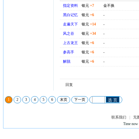
指定资料
银元
+7
金不换
黑白记忆
银元
+6
-
走遍天下
银元
+14
-
风之谷
银元
+34
-
上古龙王
银元
+6
-
参高手
银元
+6
-
解脱
银元
+6
-
回复
1
2
3
4
5
6
末页
下一页
选 页
联系我们
|
无
Time now 