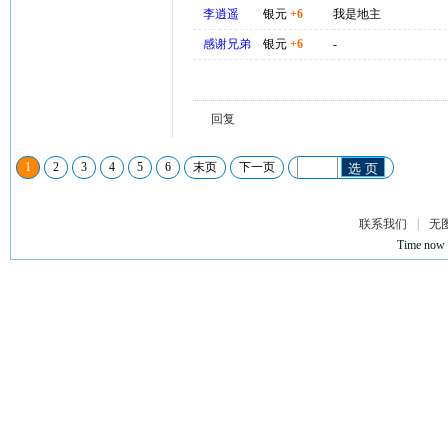
李逍遥
银元
+6
我是地主
感谢兄弟
银元
+6
-
回复
1
2
3
4
5
6
末页
下一页
选 页
联系我们
|
无
Time now 