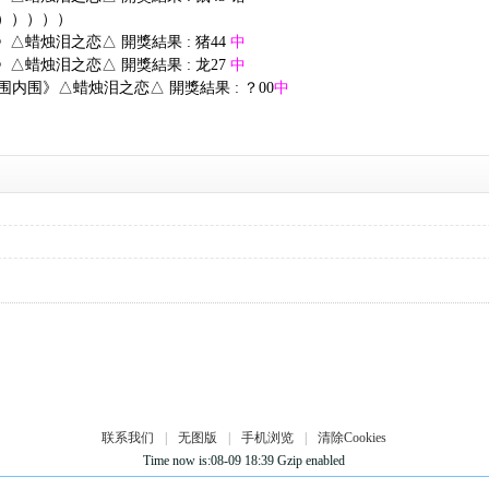
））））））
》△蜡烛泪之恋△ 開獎結果 : 猪44
中
》△蜡烛泪之恋△ 開獎結果 : 龙27
中
内围内围内围》△蜡烛泪之恋△ 開獎結果 : ？00
中
联系我们
|
无图版
|
手机浏览
|
清除Cookies
Time now is:08-09 18:39 Gzip enabled