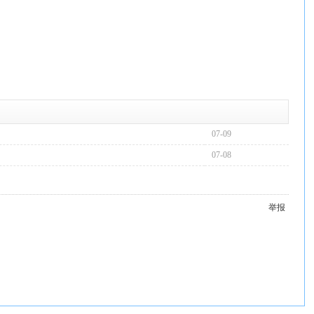
07-09
07-08
举报