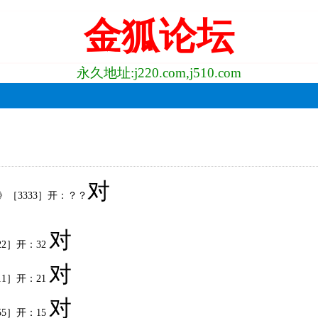
金狐论坛
永久地址:j220.com,j510.com
对
尾》［3333］开：？？
对
2］开：32
对
1］开：21
对
5］开：15