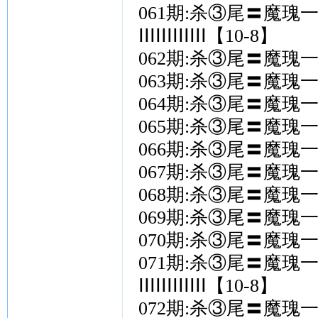
061期:杀③尾〓魔瑰一蓝
ⅠⅠⅠⅠⅠⅠⅠⅠⅠⅠⅠⅠ【10-8】
062期:杀③尾〓魔瑰一蓝
063期:杀③尾〓魔瑰一蓝
064期:杀③尾〓魔瑰一蓝
065期:杀③尾〓魔瑰一蓝
066期:杀③尾〓魔瑰一蓝
067期:杀③尾〓魔瑰一蓝
068期:杀③尾〓魔瑰一蓝
069期:杀③尾〓魔瑰一蓝
070期:杀③尾〓魔瑰一蓝
071期:杀③尾〓魔瑰一蓝
ⅠⅠⅠⅠⅠⅠⅠⅠⅠⅠⅠⅠ【10-8】
072期:杀③尾〓魔瑰一蓝