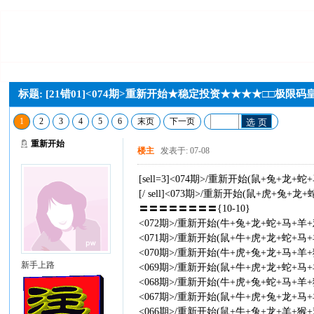
标题: [21错01]<074期>重新开始★稳定投资★★★★□□极限码
1
2
3
4
5
6
末页
下一页
选 页
重新开始
楼主
发表于: 07-08
[sell=3]<074期>/重新开始(鼠+兔+龙+
[/ sell]<073期>/重新开始(鼠+虎+兔+
〓〓〓〓〓〓〓〓{10-10}
<072期>/重新开始(牛+兔+龙+蛇+马+羊+
<071期>/重新开始(鼠+牛+虎+龙+蛇+马+
<070期>/重新开始(牛+虎+兔+龙+马+羊+
新手上路
<069期>/重新开始(鼠+牛+虎+龙+蛇+马+
<068期>/重新开始(牛+虎+兔+蛇+马+羊+
<067期>/重新开始(鼠+牛+虎+兔+龙+马+
<066期>/重新开始(鼠+牛+兔+龙+羊+猴+