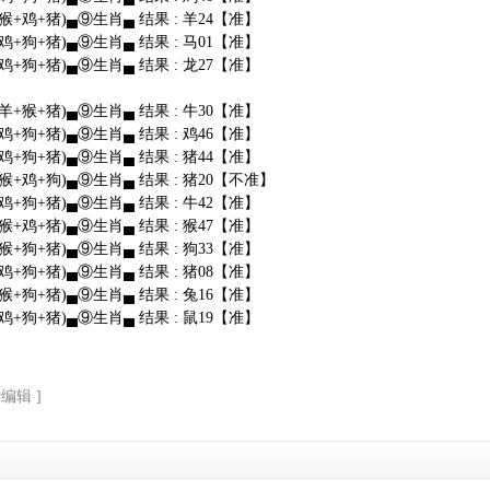
猴+鸡+猪)▄⑨生肖▄ 结果 : 羊24【准】
鸡+狗+猪)▄⑨生肖▄ 结果 : 马01【准】
鸡+狗+猪)▄⑨生肖▄ 结果 : 龙27【准】
羊+猴+猪)▄⑨生肖▄ 结果 : 牛30【准】
鸡+狗+猪)▄⑨生肖▄ 结果 : 鸡46【准】
鸡+狗+猪)▄⑨生肖▄ 结果 : 猪44【准】
+猴+鸡+狗)▄⑨生肖▄ 结果 : 猪20【不准】
鸡+狗+猪)▄⑨生肖▄ 结果 : 牛42【准】
猴+鸡+猪)▄⑨生肖▄ 结果 : 猴47【准】
猴+狗+猪)▄⑨生肖▄ 结果 : 狗33【准】
鸡+狗+猪)▄⑨生肖▄ 结果 : 猪08【准】
猴+狗+猪)▄⑨生肖▄ 结果 : 兔16【准】
鸡+狗+猪)▄⑨生肖▄ 结果 : 鼠19【准】
新编辑 ]