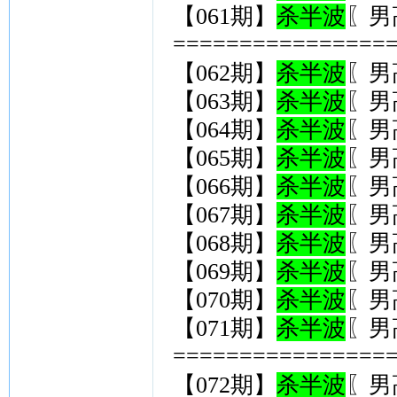
【061期】
杀半波
〖男
================
【062期】
杀半波
〖男
【063期】
杀半波
〖男
【064期】
杀半波
〖男
【065期】
杀半波
〖男
【066期】
杀半波
〖男
【067期】
杀半波
〖男
【068期】
杀半波
〖男
【069期】
杀半波
〖男
【070期】
杀半波
〖男
【071期】
杀半波
〖男
================
【072期】
杀半波
〖男