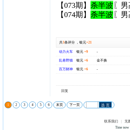
【073期】
杀半波
〖男
【074期】
杀半波
〖男
共
3
条评分
，
银元
+21
动力火车
银元
+9
-
乱巷野猫
银元
+6
金不换
百万财神
银元
+6
-
回复
1
2
3
4
5
6
末页
下一页
选 页
联系我们
|
无
Time now 