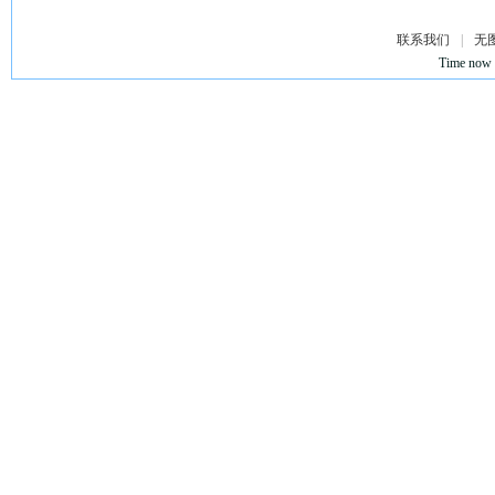
联系我们
|
无
Time now 