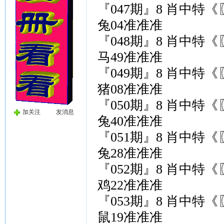
『047期』8 肖中特《
兔04准准准
『048期』8 肖中特《
马49准准准
『049期』8 肖中特《
猪08准准准
『050期』8 肖中特《
加关注
发消息
兔40准准准
『051期』8 肖中特《
兔28准准准
『052期』8 肖中特《
鸡22准准准
『053期』8 肖中特《
鼠19准准准