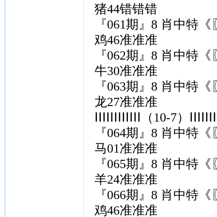
猪44错错错
『061期』8 肖中特《
鸡46准准准
『062期』8 肖中特《
牛30准准准
『063期』8 肖中特《
龙27准准准
ⅠⅠⅠⅠⅠⅠⅠⅠⅠⅠⅠⅠ（10-7）ⅠⅠⅠⅠⅠⅠⅠⅠ
『064期』8 肖中特《
马01准准准
『065期』8 肖中特《
羊24准准准
『066期』8 肖中特《
鸡46准准准