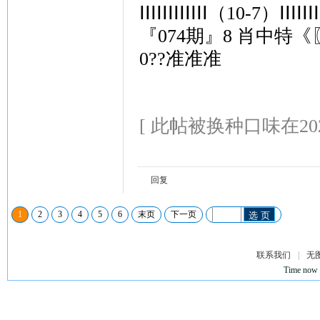
ⅠⅠⅠⅠⅠⅠⅠⅠⅠⅠⅠⅠ（10-7）ⅠⅠⅠⅠⅠⅠⅠⅠ
『074期』8 肖中特《
0??准准准
[ 此帖被换种口味在2026-
回复
1
2
3
4
5
6
末页
下一页
选 页
联系我们
|
无
Time now 