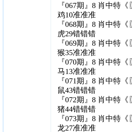
『067期』8 肖中特《
鸡10准准准
『068期』8 肖中特《
虎29错错错
『069期』8 肖中特《
猴35准准准
『070期』8 肖中特《
马13准准准
『071期』8 肖中特《
鼠43错错错
『072期』8 肖中特《
猪44错错错
『073期』8 肖中特《
龙27准准准