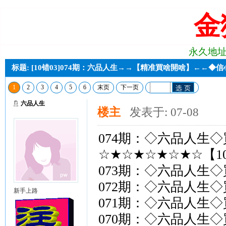
金
永久地址:j2
标题: [10错03]074期：六品人生→→【精准買啥開啥】←←◆
1
2
3
4
5
6
末页
下一页
选 页
六品人生
楼主
发表于: 07-08
074期：◇六品人生
☆★☆★☆★☆★☆【1
073期：◇六品人生
072期：◇六品人生
新手上路
071期：◇六品人生
070期：◇六品人生