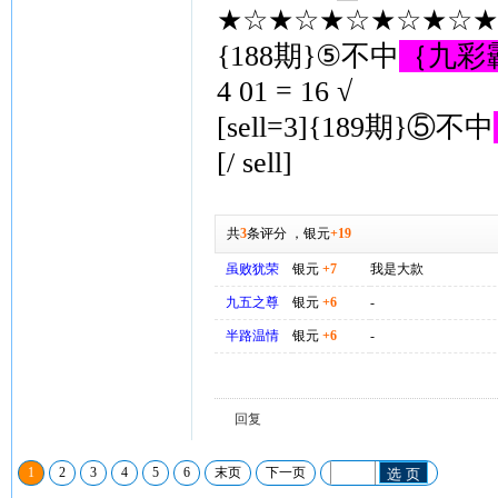
★☆★☆★☆★☆★☆★【
{188期}⑤不中
｛九彩
4 01 = 16 √
[sell=3]{189期}⑤不中
[/ sell]
共
3
条评分
，
银元
+19
虽败犹荣
银元
+7
我是大款
九五之尊
银元
+6
-
半路温情
银元
+6
-
回复
1
2
3
4
5
6
末页
下一页
选 页