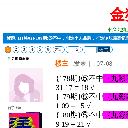
金
永久地址:j2
标题: [11错02]{189期}⑤不中，创造个人品牌，打造论坛最高记
1
2
3
4
5
6
末页
下一页
选 页
九彩霸王花
楼主
发表于: 07-08
{178期}⑤不中
｛九彩
31 17 = 18 √
{179期}⑤不中
｛九彩
1 09 = 15 √
新手上路
{180期}⑤不中
｛九彩
9 19 = 21 √