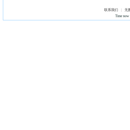
联系我们
|
无
Time now 