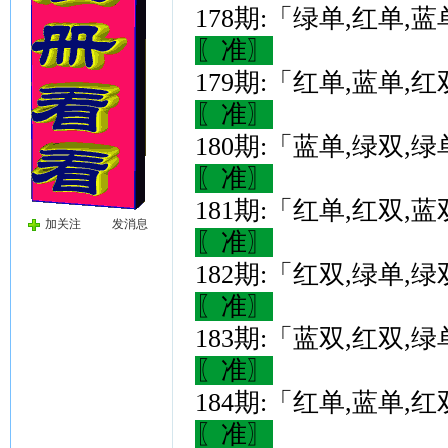
178期:「绿单,红单,
〖准〗
179期:「红单,蓝单,
〖准〗
180期:「蓝单,绿双,
〖准〗
181期:「红单,红双,
加关注
发消息
〖准〗
182期:「红双,绿单,
〖准〗
183期:「蓝双,红双,
〖准〗
184期:「红单,蓝单,
〖准〗