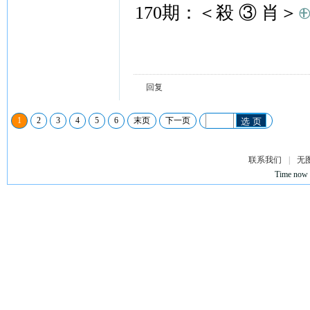
170期：＜殺 ③ 肖＞
回复
1
2
3
4
5
6
末页
下一页
选 页
联系我们
|
无
Time now 