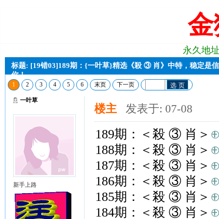
金
永久地址:j2
标题: [19错03]189期：{一叶草}精选《殺 ③ 肖》中特，稳
你！
1
2
3
4
5
6
末页
下一页
选 页
一叶草
楼主
发表于: 07-08
189期：＜殺 ③ 肖＞
188期：＜殺 ③ 肖＞
187期：＜殺 ③ 肖＞
186期：＜殺 ③ 肖＞
新手上路
185期：＜殺 ③ 肖＞
184期：＜殺 ③ 肖＞