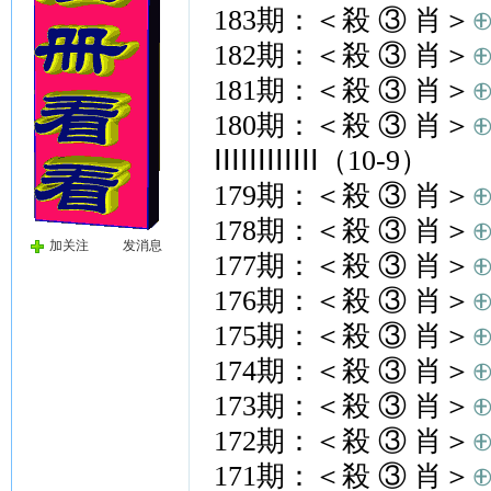
183期：＜殺 ③ 肖＞
182期：＜殺 ③ 肖＞
181期：＜殺 ③ 肖＞
180期：＜殺 ③ 肖＞
ⅠⅠⅠⅠⅠⅠⅠⅠⅠⅠⅠⅠ（10-9）
179期：＜殺 ③ 肖＞
178期：＜殺 ③ 肖＞
加关注
发消息
177期：＜殺 ③ 肖＞
176期：＜殺 ③ 肖＞
175期：＜殺 ③ 肖＞
174期：＜殺 ③ 肖＞
173期：＜殺 ③ 肖＞
172期：＜殺 ③ 肖＞
171期：＜殺 ③ 肖＞