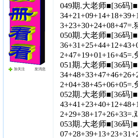
049期.大老师■[36码]■32
34+21+09+14+18+39+
3+23+30+24+08+47=.
050期.大老师■[36码]■21
36+31+25+44+12+43+
2+47+19+01+16+45=.
051期.大老师■[36码]■39
加关注
发消息
34+48+33+47+46+26+
2+04+38+45+06+05=.
052期.大老师■[36码]■03
43+41+23+40+12+48+
2+29+38+17+26+33=.
053期.大老师■[36码]■05
07+28+39+13+23+31+