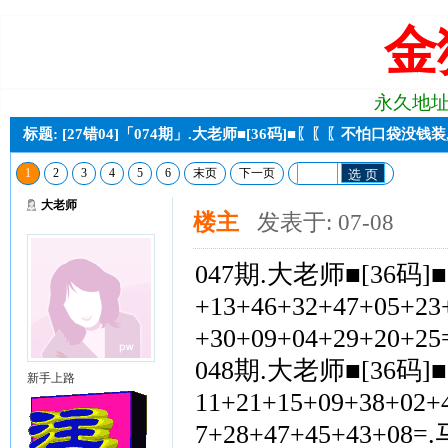
金
永久地址:j2
标题: [27错04]「074期」.大老师■[36码]■〖〖〖不怕口袋
1
2
3
4
5
6
末页
下一页
选 页
大老师
楼主
发表于: 07-08
047期.大老师■[36码]■02
+13+46+32+47+05+23
+30+09+04+29+20+25
048期.大老师■[36码]■16
新手上路
11+21+15+09+38+02+
7+28+47+45+43+08=.