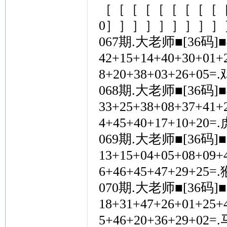
［［［［［［［［［［
0］］］］］］］］］
067期.大老师■[36码]■41
42+15+14+40+30+01+
8+20+38+03+26+05=.
068期.大老师■[36码]■49
33+25+38+08+37+41+
4+45+40+17+10+20=.
069期.大老师■[36码]■18
13+15+04+05+08+09+
6+46+45+47+29+25=.
070期.大老师■[36码]■38
18+31+47+26+01+25+
5+46+20+36+29+02=.