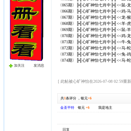
〈065期〉╠╣心旷神怡七肖中╠╣<<鼠-龙-
〈066期〉╠╣心旷神怡七肖中╠╣<<鸡-马-
〈067期〉╠╣心旷神怡七肖中╠╣<<龙-猴-
〈068期〉╠╣心旷神怡七肖中╠╣<<羊-虎-
〈069期〉╠╣心旷神怡七肖中╠╣<<鼠-羊-
〈070期〉╠╣心旷神怡七肖中╠╣<<鸡-龙-
〈071期〉╠╣心旷神怡七肖中╠╣<<牛-兔-
〈072期〉╠╣心旷神怡七肖中╠╣<<马-蛇-
〈073期〉╠╣心旷神怡七肖中╠╣<<兔-鸡-
〈074期〉╠╣心旷神怡七肖中╠╣<<马-蛇
加关注
发消息
[ 此帖被心旷神怡在2026-07-08 02:59重
共
1
条评分
，
银元
+6
金圣平特
银元
+6
我是地主
回复