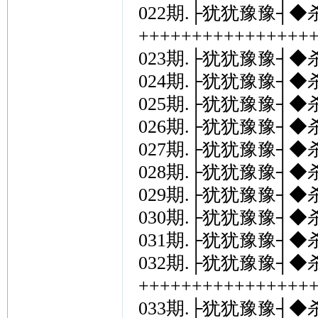
022期.├犹犹豫豫┤◆杀
++++++++++++++++
023期.├犹犹豫豫┤◆杀
024期.├犹犹豫豫┤◆杀
025期.├犹犹豫豫┤◆杀
026期.├犹犹豫豫┤◆杀
027期.├犹犹豫豫┤◆杀
028期.├犹犹豫豫┤◆杀
029期.├犹犹豫豫┤◆杀
030期.├犹犹豫豫┤◆杀
031期.├犹犹豫豫┤◆杀
032期.├犹犹豫豫┤◆杀
++++++++++++++++
033期.├犹犹豫豫┤◆杀