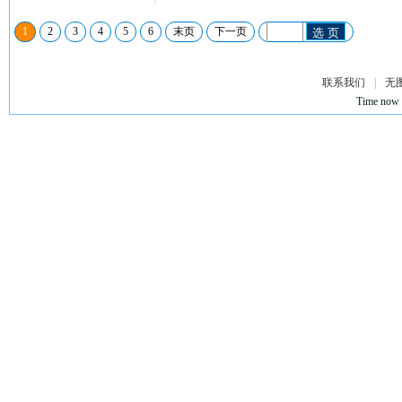
1
2
3
4
5
6
末页
下一页
选 页
联系我们
|
无
Time now 