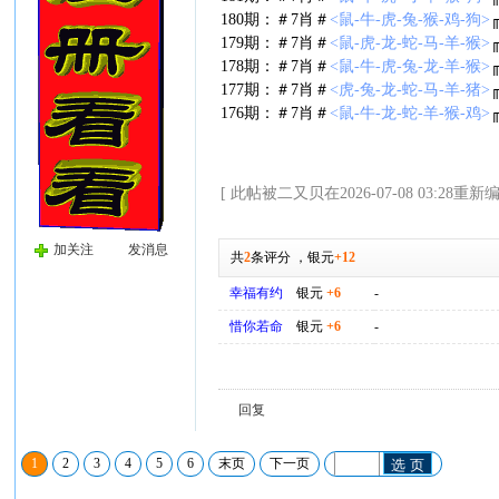
180期：＃7肖＃
<鼠-牛-虎-兔-猴-鸡-狗>
179期：＃7肖＃
<鼠-虎-龙-蛇-马-羊-猴>
178期：＃7肖＃
<鼠-牛-虎-兔-龙-羊-猴>
177期：＃7肖＃
<虎-兔-龙-蛇-马-羊-猪>
176期：＃7肖＃
<鼠-牛-龙-蛇-羊-猴-鸡>
[ 此帖被二又贝在2026-07-08 03:28重新编
加关注
发消息
共
2
条评分
，
银元
+12
幸福有约
银元
+6
-
惜你若命
银元
+6
-
回复
1
2
3
4
5
6
末页
下一页
选 页