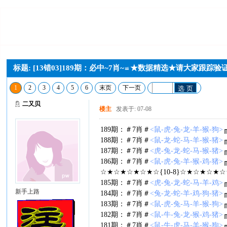
标题: [13错03]189期：必中~7肖~≌★数据精选★请大家跟踪验
1
2
3
4
5
6
末页
下一页
选 页
二又贝
楼主
发表于: 07-08
189期：＃7肖＃
<鼠-虎-兔-龙-羊-猴-狗>
188期：＃7肖＃
<鼠-龙-蛇-马-羊-猴-猪>
187期：＃7肖＃
<虎-兔-龙-蛇-马-猴-猪>
186期：＃7肖＃
<鼠-虎-兔-羊-猴-鸡-猪>
☆★☆★☆★☆★☆{10-8}☆★☆★☆★
185期：＃7肖＃
<虎-兔-龙-蛇-马-羊-鸡>
新手上路
184期：＃7肖＃
<兔-龙-蛇-羊-鸡-狗-猪>
183期：＃7肖＃
<鼠-虎-兔-马-羊-猴-狗>
182期：＃7肖＃
<鼠-牛-兔-龙-猴-鸡-猪>
181期：＃7肖＃
<鼠-牛-虎-马-羊-猴-狗>