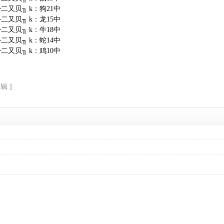
╓二又贝╖ k：狗21中
╓二又贝╖ k：龙15中
╓二又贝╖ k：牛18中
╓二又贝╖ k：蛇14中
╓二又贝╖ k：鸡10中
辑 ]