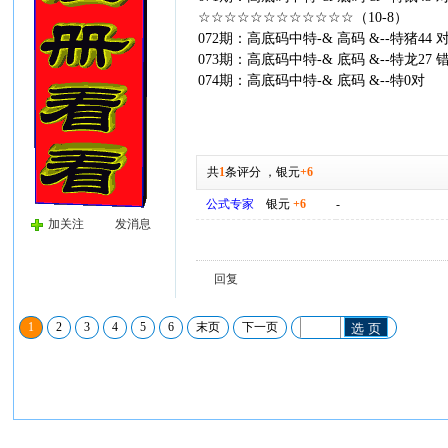
☆☆☆☆☆☆☆☆☆☆☆☆（10-8）
072期：高底码中特-& 高码 &--特猪44 
073期：高底码中特-& 底码 &--特龙27 
074期：高底码中特-& 底码 &--特0对
共
1
条评分
，
银元
+6
公式专家
银元
+6
-
加关注
发消息
回复
1
2
3
4
5
6
末页
下一页
选 页