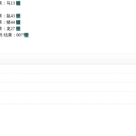
果：马13
错
果：鼠43
中
果：猪44
错
果：龙27
中
 结果：00??
中