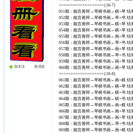
==================={10-7}
051期：能言善辩→琴棋书画←棋+琴 结
052期：能言善辩→琴棋书画←琴+书 结
053期：能言善辩→琴棋书画←棋+琴 结
054期：能言善辩→琴棋书画←棋+琴 结
055期：能言善辩→琴棋书画←画+琴 结
056期：能言善辩→琴棋书画←琴+书 结
057期：能言善辩→琴棋书画←画+琴 结
058期：能言善辩→琴棋书画←琴+书 结
059期：能言善辩→琴棋书画←画+琴 结
加关注
发消息
060期：能言善辩→琴棋书画←画+琴 结
==================={10-8}
061期：能言善辩→琴棋书画←画+棋 结
062期：能言善辩→琴棋书画←棋+琴 结
063期：能言善辩→琴棋书画←棋+书 结
064期：能言善辩→琴棋书画←棋+书 结
065期：能言善辩→琴棋书画←画+棋 结
066期：能言善辩→琴棋书画←画+琴 结
067期：能言善辩→琴棋书画←画+琴 结
068期：能言善辩→琴棋书画←琴+书 结
069期：能言善辩→琴棋书画←画+棋 结