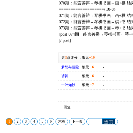
070期：能言善辩→琴棋书画←画+棋 结
==================={10-8}
071期：能言善辩→琴棋书画←画+棋 结
072期：能言善辩→琴棋书画←棋+书 结
073期：能言善辩→琴棋书画←琴+书 结
[post]074期：能言善辩→琴棋书画←琴+书
[/ post]
共
3
条评分
，
银元
+19
梦想与冒险
银元
+6
-
裤裤
银元
+6
-
一叶知秋
银元
+7
-
回复
1
2
3
4
5
6
末页
下一页
选 页