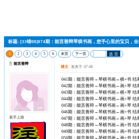
标题: [33错08]074期：能言善辩琴棋书画，您手心里的宝贝
1
2
3
4
5
6
末页
下一页
选 页
能言善辩
楼主
发表于: 07-08
041期：能言善辩→琴棋书画←棋+书 结
042期：能言善辩→琴棋书画←画+琴 结
043期：能言善辩→琴棋书画←棋+琴 结
044期：能言善辩→琴棋书画←画+琴 结
045期：能言善辩→琴棋书画←画+琴 结
046期：能言善辩→琴棋书画←画+书 结
新手上路
047期：能言善辩→琴棋书画←画+琴 结
048期：能言善辩→琴棋书画←画+书 结
049期：能言善辩→琴棋书画←画+书 结
050期：能言善辩→琴棋书画←画+书 结