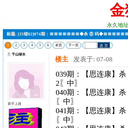
金
永久地址:j2
标题: [35错02]074期：〓〓〓〓〓〓〓◆杀 ⑧ 码◆〓〓〓
1
2
3
4
5
6
末页
下一页
选 页
千山绿水
楼主
发表于: 07-08
039期：【思连康】杀 ⑧ 码
2〖中〗
040期：【思连康】杀 ⑧ 码
〖中〗
新手上路
041期：【思连康】杀 ⑧ 码
〖中〗