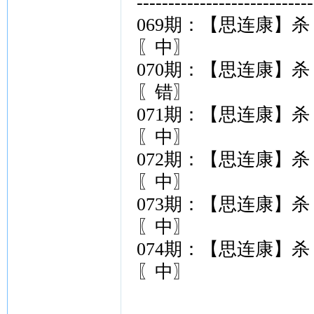
--------------------------
069期：【思连康】杀 ⑧ 码
〖中〗
070期：【思连康】杀 ⑧ 码
〖错〗
071期：【思连康】杀 ⑧ 码
〖中〗
072期：【思连康】杀 ⑧ 码
〖中〗
073期：【思连康】杀 ⑧ 码
〖中〗
074期：【思连康】杀 ⑧ 码:
〖中〗