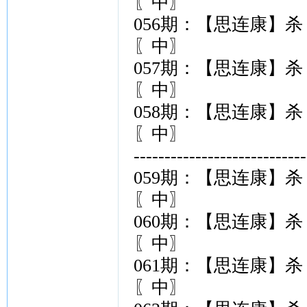
〖中〗
056期：【思连康】杀 ⑧ 码
〖中〗
057期：【思连康】杀 ⑧ 码
〖中〗
058期：【思连康】杀 ⑧ 码
〖中〗
--------------------------
059期：【思连康】杀 ⑧ 码
〖中〗
060期：【思连康】杀 ⑧ 码
〖中〗
061期：【思连康】杀 ⑧ 码
〖中〗