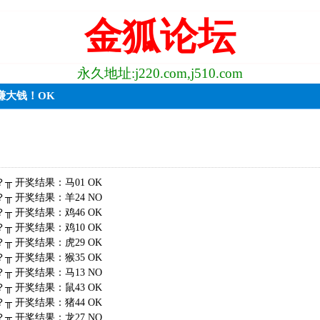
金狐论坛
永久地址:j220.com,j510.com
您赚大钱！OK
╥ 开奖结果：马01 OK
╥ 开奖结果：羊24 NO
╥ 开奖结果：鸡46 OK
╥ 开奖结果：鸡10 OK
╥ 开奖结果：虎29 OK
╥ 开奖结果：猴35 OK
╥ 开奖结果：马13 NO
╥ 开奖结果：鼠43 OK
╥ 开奖结果：猪44 OK
╥ 开奖结果：龙27 NO