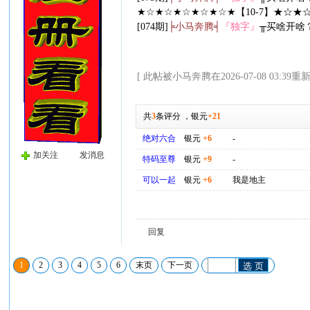
★☆★☆★☆★☆★☆★【10-7】★☆
[074期]
╞小马奔腾╡
『独字』
╥买啥开啥？
[ 此帖被小马奔腾在2026-07-08 03:39重
共
3
条评分
，
银元
+21
绝对六合
银元
+6
-
加关注
发消息
特码至尊
银元
+9
-
可以一起
银元
+6
我是地主
回复
1
2
3
4
5
6
末页
下一页
选 页