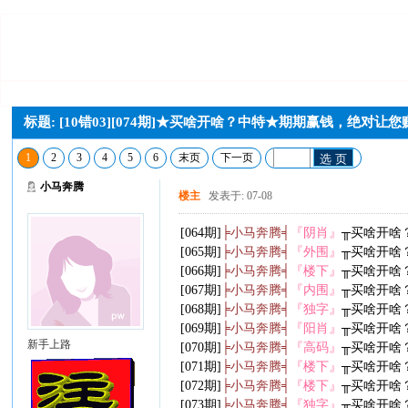
标题: [10错03][074期]★买啥开啥？中特★期期赢钱，绝对让
1
2
3
4
5
6
末页
下一页
选 页
小马奔腾
楼主
发表于: 07-08
[064期]
╞小马奔腾╡
『阴肖』
╥买啥开啥？
[065期]
╞小马奔腾╡
『外围』
╥买啥开啥？
[066期]
╞小马奔腾╡
『楼下』
╥买啥开啥？
[067期]
╞小马奔腾╡
『内围』
╥买啥开啥？
[068期]
╞小马奔腾╡
『独字』
╥买啥开啥？
[069期]
╞小马奔腾╡
『阳肖』
╥买啥开啥？
新手上路
[070期]
╞小马奔腾╡
『高码』
╥买啥开啥？
[071期]
╞小马奔腾╡
『楼下』
╥买啥开啥？
[072期]
╞小马奔腾╡
『楼下』
╥买啥开啥？
[073期]
╞小马奔腾╡
『独字』
╥买啥开啥？