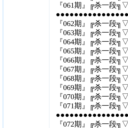
『061期』╔杀一段╗
●●●●●●●●●●●●●●●●
『062期』╔杀一段╗
『063期』╔杀一段╗
『064期』╔杀一段╗
『065期』╔杀一段╗
『066期』╔杀一段╗
『067期』╔杀一段╗
『068期』╔杀一段╗
『069期』╔杀一段╗
『070期』╔杀一段╗
『071期』╔杀一段╗
●●●●●●●●●●●●●●●●
『072期』╔杀一段╗