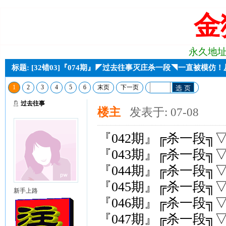
金
永久地址:j2
标题: [32错03]『074期』◤过去往事灭庄杀一段◥一直被模仿
1
2
3
4
5
6
末页
下一页
选 页
过去往事
楼主
发表于: 07-08
『042期』╔杀一段╗
『043期』╔杀一段╗
『044期』╔杀一段╗
『045期』╔杀一段╗
新手上路
『046期』╔杀一段╗
『047期』╔杀一段╗