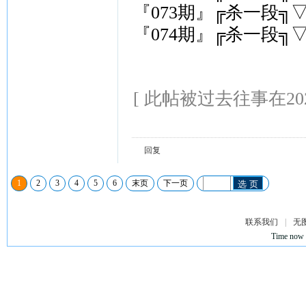
『073期』╔杀一段╗
『074期』╔杀一段╗
[ 此帖被过去往事在2026-
回复
1
2
3
4
5
6
末页
下一页
选 页
联系我们
|
无
Time now 