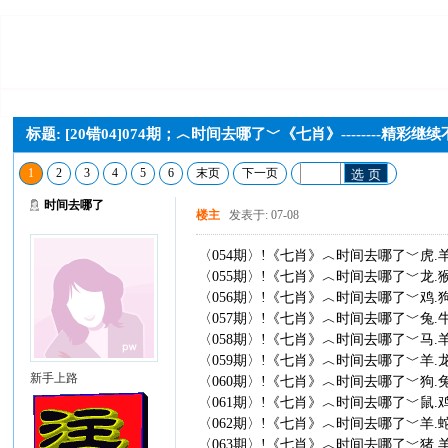
标题: [20错04]074期；︿时间去哪了﹀《七肖》--------精彩继续
1
2
3
4
5
6
末页
下一页
选 页
时间去哪了
楼主
发表于: 07-08
〈054期〉!《七肖》︿时间去哪了﹀虎.羊.
〈055期〉!《七肖》︿时间去哪了﹀龙.猴.
〈056期〉!《七肖》︿时间去哪了﹀鸡.狗.
〈057期〉!《七肖》︿时间去哪了﹀兔.牛.
〈058期〉!《七肖》︿时间去哪了﹀马.羊.
〈059期〉!《七肖》︿时间去哪了﹀羊.龙.
新手上路
〈060期〉!《七肖》︿时间去哪了﹀狗.兔.
〈061期〉!《七肖》︿时间去哪了﹀鼠.鸡.
〈062期〉!《七肖》︿时间去哪了﹀羊.蛇.
〈063期〉!《七肖》︿时间去哪了﹀猪.羊.