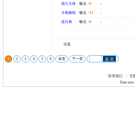
浙江大侠
银元
+6
-
大卷厕纸
银元
+11
-
追日者
银元
+6
-
回复
1
2
3
4
5
6
末页
下一页
选 页
联系我们
|
无
Time now 