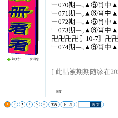
﹂070期﹁,▲⑥肖中▲●
﹂071期﹁,▲⑥肖中▲●
﹂072期﹁,▲⑥肖中▲●
﹂073期﹁,▲⑥肖中▲●
卍卍卍卍〖10-7〗卍
﹂074期﹁,▲⑥肖中▲●
加关注
发消息
[ 此帖被期期随缘在2026-
回复
1
2
3
4
5
6
末页
下一页
选 页