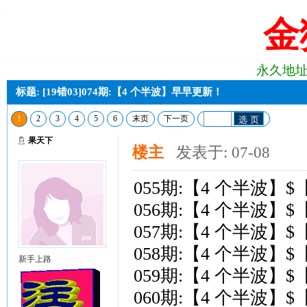
金
永久地址:j2
标题: [19错03]074期:【4 个半波】早早更新！
1
2
3
4
5
6
末页
下一页
选 页
果天下
楼主
发表于: 07-08
055期:【4 个半波】
056期:【4 个半波】
057期:【4 个半波】
058期:【4 个半波】
新手上路
059期:【4 个半波】
060期:【4 个半波】