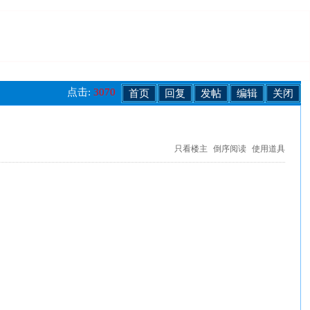
点击:
3070
首页
回复
发帖
编辑
关闭
只看楼主
倒序阅读
使用道具