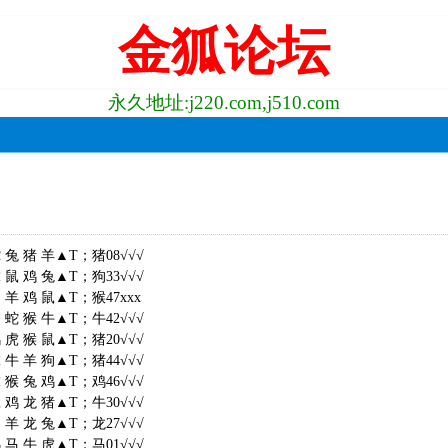
金狐论坛
永久地址:j220.com,j510.com
兔 猪 羊▲T；猪08√√√
鼠 鸡 兔▲T；狗33√√√
羊 鸡 鼠▲T；猴47xxx
蛇 猴 牛▲T；牛42√√√
虎 猴 鼠▲T；猪20√√√
牛 羊 狗▲T；猪44√√√
猴 兔 鸡▲T；鸡46√√√
鸡 龙 猪▲T；牛30√√√
羊 龙 兔▲T；龙27√√√
马 牛 虎▲T；马01√√√