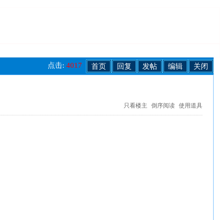
点击:
4017
首页
回复
发帖
编辑
关闭
只看楼主
倒序阅读
使用道具