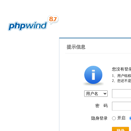
提示信息
您没有登
1、用户组
2、您还不
密 码
开启
隐身登录