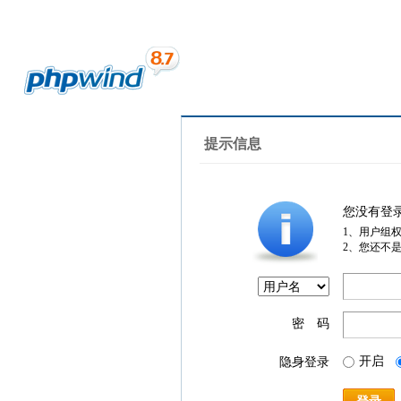
提示信息
您没有登
1、用户组
2、您还不
密 码
开启
隐身登录