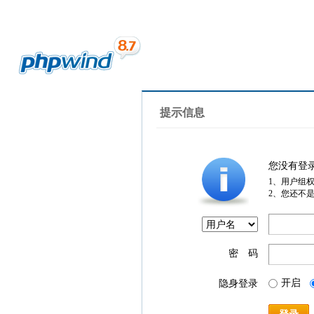
提示信息
您没有登
1、用户组
2、您还不
密 码
开启
隐身登录