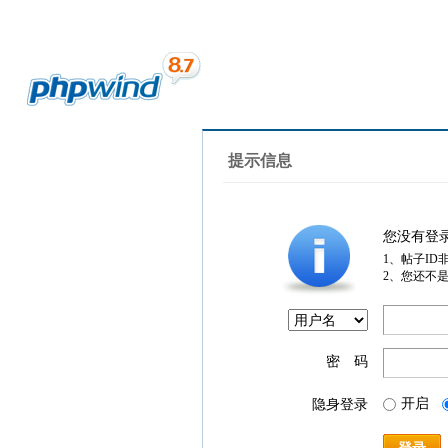
提示信息
您没有登
1、帖子ID
2、您还不
密 码
开启
隐身登录