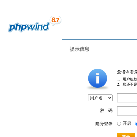
提示信息
您没有登
1、用户组
2、您还不
密 码
开启
隐身登录