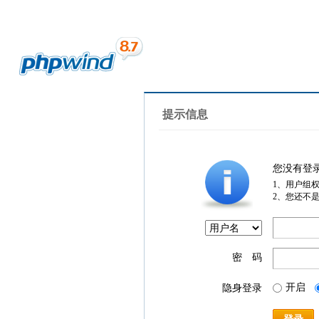
提示信息
您没有登
1、用户组
2、您还不
密 码
开启
隐身登录