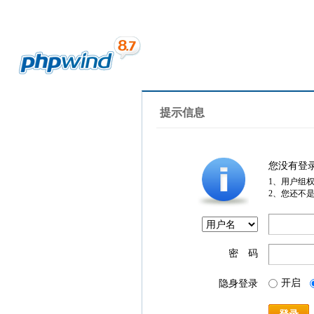
提示信息
您没有登
1、用户组
2、您还不
密 码
开启
隐身登录