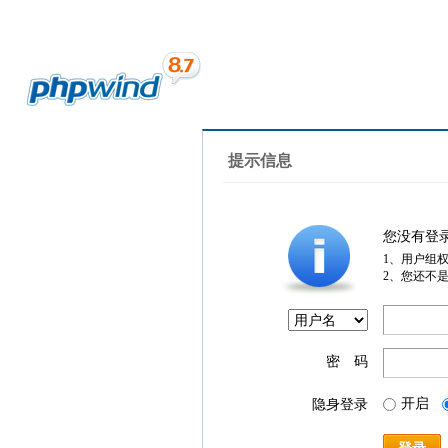
提示信息
您没有登
1、用户组
2、您还不
密 码
开启
隐身登录