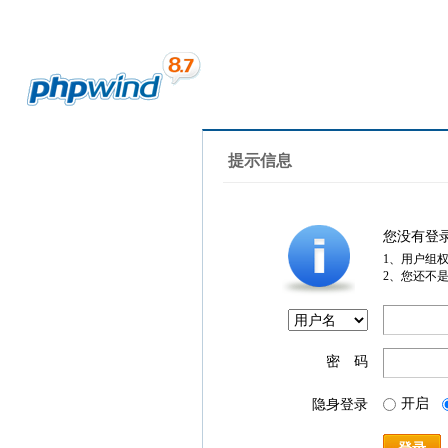
提示信息
您没有登
1、用户组
2、您还不
密 码
开启
隐身登录