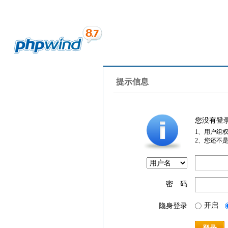
提示信息
您没有登
1、用户组
2、您还不
密 码
开启
隐身登录