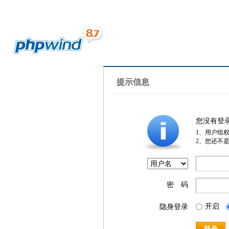
提示信息
您没有登
1、用户组
2、您还不
密 码
开启
隐身登录