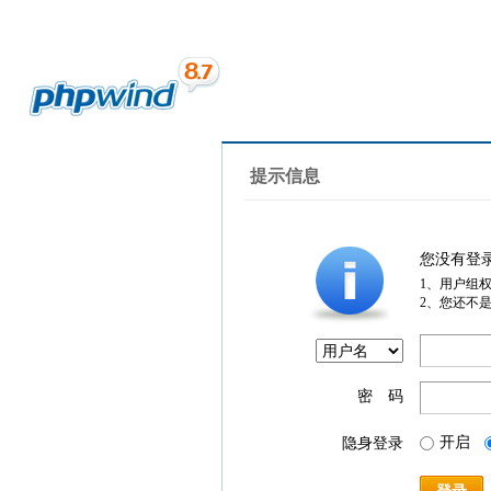
提示信息
您没有登
1、用户组
2、您还不
密 码
开启
隐身登录