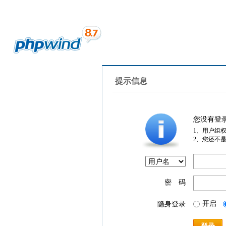
提示信息
您没有登
1、用户组
2、您还不
密 码
开启
隐身登录