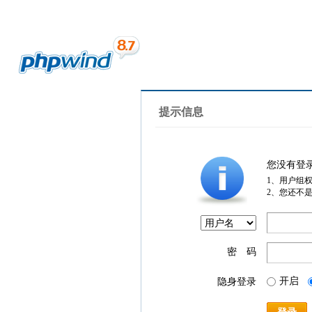
提示信息
您没有登
1、用户组
2、您还不
密 码
开启
隐身登录