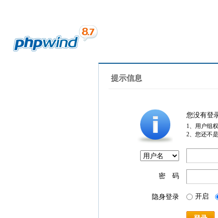
提示信息
您没有登
1、用户组
2、您还不
密 码
开启
隐身登录